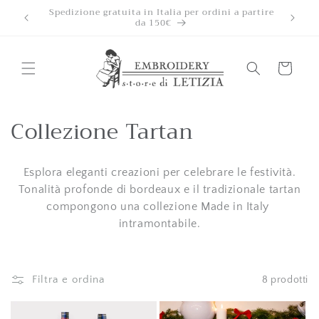
Vai
Accettiamo pagamenti rateizzati con Klarna a
direttamente
interessi 0
ai contenuti
Carrello
C
Collezione Tartan
o
Esplora eleganti creazioni per celebrare le festività.
l
Tonalità profonde di bordeaux e il tradizionale tartan
l
compongono una collezione Made in Italy
intramontabile.
e
z
Filtra e ordina
8 prodotti
i