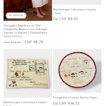
Bustina per Letterina a Santa
Claus
In offerta
Prezzo
Da CHF 99.10
di
Vestaglia Bambino in Pile
Cinigliato Bianco con Dettagli
listino
Tartan (3-6anni) | Embroidery
store Letizia
Prezzo
Prezzo
CHF 48.79
CHF 243.94
di
scontato
listino
Tovaglietta tonda Santa Claus
Bustina per Letterina a Santa
Prezzo
Da CHF 106.72
Lucia