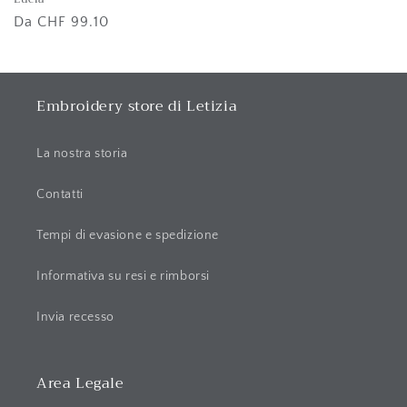
di
Prezzo
Da CHF 99.10
listino
di
listino
Embroidery store di Letizia
La nostra storia
Contatti
Tempi di evasione e spedizione
Informativa su resi e rimborsi
Invia recesso
Area Legale