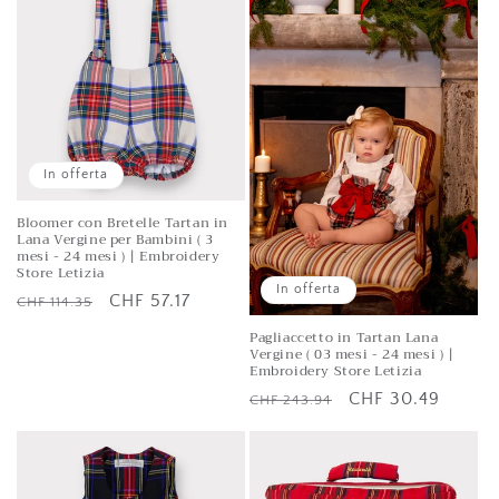
o
n
e
:
In offerta
Bloomer con Bretelle Tartan in
Lana Vergine per Bambini ( 3
mesi - 24 mesi ) | Embroidery
Store Letizia
In offerta
Prezzo
Prezzo
CHF 57.17
CHF 114.35
di
scontato
Pagliaccetto in Tartan Lana
Vergine ( 03 mesi - 24 mesi ) |
listino
Embroidery Store Letizia
Prezzo
Prezzo
CHF 30.49
CHF 243.94
di
scontato
listino