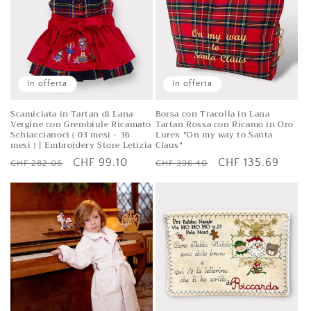
In offerta
In offerta
Scamiciata in Tartan di Lana
Borsa con Tracolla in Lana
Vergine con Grembiule Ricamato
Tartan Rossa con Ricamo in Oro
Schiaccianoci ( 03 mesi - 36
Lurex "On my way to Santa
mesi ) | Embroidery Store Letizia
Claus"
Prezzo
Prezzo
CHF 99.10
Prezzo
Prezzo
CHF 135.69
CHF 282.06
CHF 396.40
di
scontato
di
scontato
listino
listino