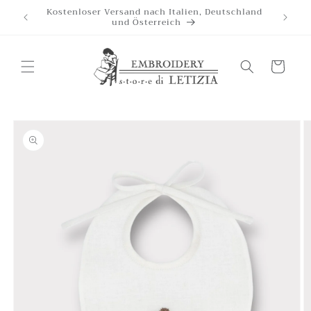
et
Kostenloser Versand nach Italien, Deutschland
passer
und Österreich
au
contenu
Chariot
Passer aux
informations
produits