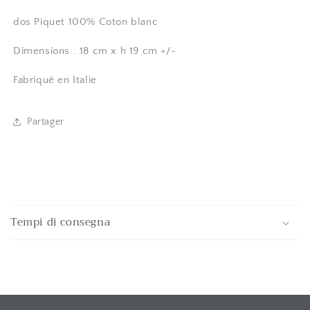
dos Piquet 100% Coton blanc
Dimensions : 18 cm x h 19 cm +/-
Fabriqué en Italie
Partager
C
o
Tempi di consegna
n
t
e
n
u