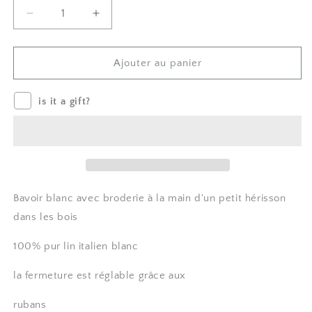
Diminuer
Augmenter
la
le
quantité
montant
de
pour
Ajouter au panier
Bavoir
Bavoir
avec
avec
is it a gift?
broderie
broderie
à
à
la
la
main
main
-
-
petit
petit
hérisson
hérisson
Bavoir blanc avec broderie à la main d'un petit hérisson
dans
dans
dans les bois
les
les
bois
bois
100% pur lin italien blanc
la fermeture est réglable grâce aux
rubans