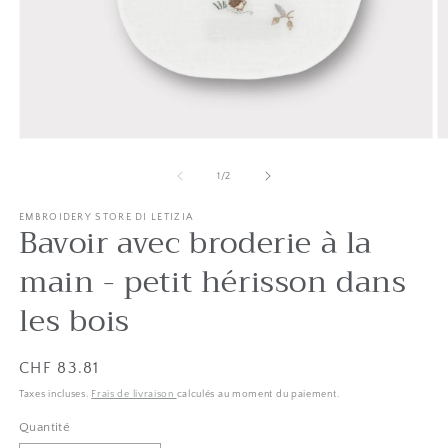
Ouvrir
O
le
le
média
m
de
1
/
2
1
2
dans
d
une
EMBROIDERY STORE DI LETIZIA
u
Bavoir avec broderie à la
fenêtre
f
modale
m
main - petit hérisson dans
les bois
Liste
CHF 83.81
des
Taxes incluses.
Frais de livraison
calculés au moment du paiement.
prix
Quantité
Quantité