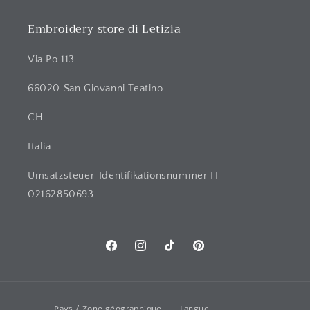
Embroidery store di Letizia
Via Po 113
66020 San Giovanni Teatino
CH
Italia
Umsatzsteuer-Identifikationsnummer IT
02162850693
Facebook
Instagram
TIC
Pinterest
Tac
Pays / Zone géographique
Langue