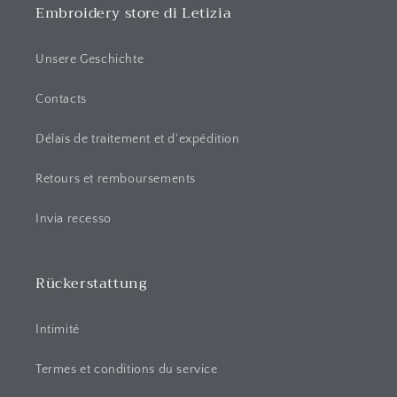
r
Embroidery store di Letizia
é
d
Unsere Geschichte
u
c
Contacts
t
Délais de traitement et d'expédition
i
b
Retours et remboursements
l
e
Invia recesso
Rückerstattung
Intimité
Termes et conditions du service