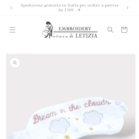
Ir
Accettiamo pagamenti rateizzati con Klarna a
directamente
interessi 0
al contenido
Carrito
Ir
directamente
a la
información
del producto