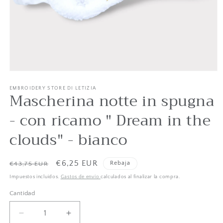
Abrir
1
de
EMBROIDERY STORE DI LETIZIA
Mascherina notte in spugna
contenido
multimedia
en
- con ricamo " Dream in the
modo
galería
clouds" - bianco
Precio
Precio
€6,25 EUR
Rebaja
€43,75 EUR
habitual
de
Impuestos incluidos.
Gastos de envío
calculados al finalizar la compra.
oferta
Cantidad
Cantidad
Reducir
Aumentar