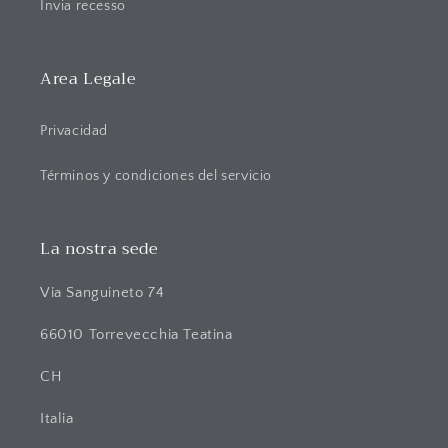
a
Invia recesso
b
l
Area Legale
e
Privacidad
Términos y condiciones del servicio
La nostra sede
Via Sanguineto 74
66010 Torrevecchia Teatina
CH
Italia