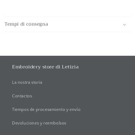
C
o
Tempi di consegna
n
t
e
n
i
d
Embroidery store di Letizia
o
d
La nostra storia
e
s
Contactos
p
Tiempos de procesamiento y envío
l
e
Devoluciones y reembolsos
g