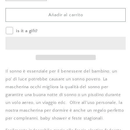
cantidad
cantidad
para
para
Mascherina
Mascherina
Añadir al carrito
notte
notte
in
in
is it a gift?
spugna
spugna
-
-
con
con
ricamo
ricamo
&quot;
&quot;
Dream
Dream
in
in
Il sonno è essenziale per il benessere del bambino; un
the
the
po' di luce potrebbe causare un sonno povero. La
clouds&quot;
clouds&quot;
mascherina occhi migliora la qualità del sonno per
-
-
bianco
bianco
garantire una buona notte di sonno o un
pisolino durante
un volo aereo, un viaggio edc.
Oltre all'uso personale, la
nostra mascherina per dormire è anche un regalo perfetto
per compleanni, baby shower e feste stagionali.