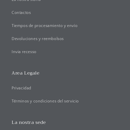
d
e
s
Contactos
p
Tiempos de procesamiento y envío
l
e
Devoluciones y reembolsos
g
a
Invia recesso
b
l
Area Legale
e
Privacidad
Términos y condiciones del servicio
La nostra sede