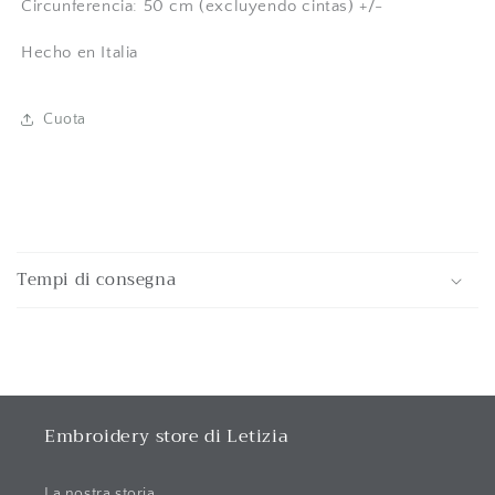
Circunferencia: 50 cm (excluyendo cintas) +/-
Hecho en Italia
Cuota
C
o
Tempi di consegna
n
t
e
n
i
d
Embroidery store di Letizia
o
La nostra storia