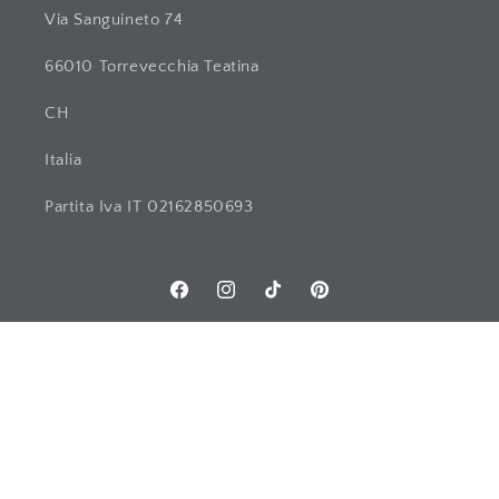
Via Sanguineto 74
66010 Torrevecchia Teatina
CH
Italia
Partita Iva IT 02162850693
Facebook
Instagram
TikTok
Pinterest
País / Área geográfica
España | EUR €
Métodos