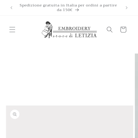
Ir
Spedizione gratuita in Italia per ordini a partire
directamente
da 150€
al contenido
Carrito
Ir
directamente
a la
información
del producto