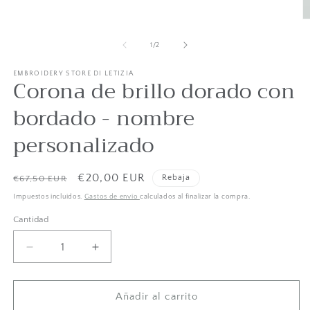
Ab
2
d
de
1
/
2
c
m
EMBROIDERY STORE DI LETIZIA
e
Corona de brillo dorado con
m
g
bordado - nombre
personalizado
Precio
Precio
€20,00 EUR
Rebaja
€67,50 EUR
habitual
de
Impuestos incluidos.
Gastos de envío
calculados al finalizar la compra.
oferta
Cantidad
Cantidad
Reducir
Aumentar
cantidad
cantidad
para
para
Corona
Corona
Añadir al carrito