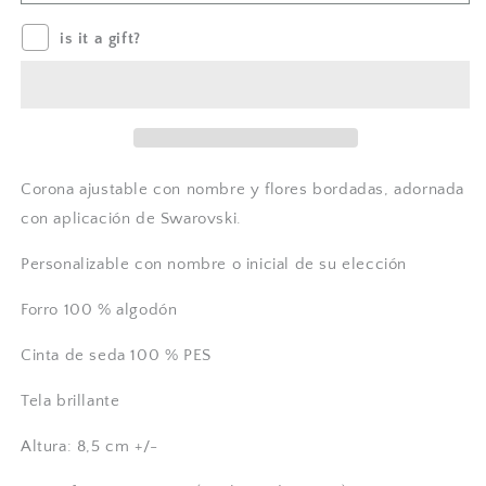
de
de
brillo
brillo
is it a gift?
dorado
dorado
con
con
bordado
bordado
-
-
nombre
nombre
personalizado
personalizado
Corona ajustable con nombre y flores bordadas, adornada
con aplicación de Swarovski.
Personalizable con nombre o inicial de su elección
Forro 100 % algodón
Cinta de seda 100 % PES
Tela brillante
Altura: 8,5 cm +/-