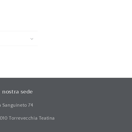
 nostra sede
a Sanguineto 74
010 Torrevecchia Teatina
H