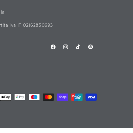
lia
rtita Iva IT 02162850693
Facebook
Instagram
TikTok
Pinterest
os