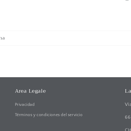
na
Area Legale
La
Vi
Privacidad
Términos y condiciones del servicio
66
C