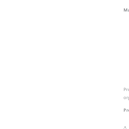
Ma
Pr
or
Pr