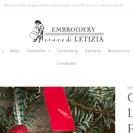
Accettiamo pagamenti rateizzati con Klarna a interessi 0
Asilo
Canastilla
Ceremonia
Señoras
Accesorios
Contactos
EM
C