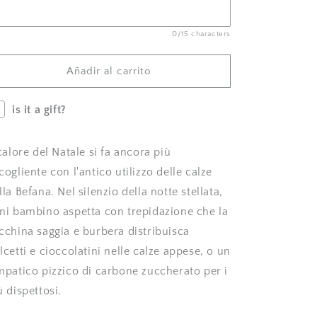
Natalizia
Natalizia
in
in
0/15 characters
Lana
Lana
|
|
Personalizzata
Personalizzata
Añadir al carrito
|
|
Orsetto
Orsetto
is it a gift?
Ballerina|
Ballerina|
Embroidery
Embroidery
store
store
 calore del Natale si fa ancora più
Letizia
Letizia
cogliente con l'antico utilizzo delle calze
lla Befana. Nel silenzio della notte stellata,
ni bambino aspetta con trepidazione che la
cchina saggia e burbera distribuisca
lcetti e cioccolatini nelle calze appese, o un
mpatico pizzico di carbone zuccherato per i
ù dispettosi.