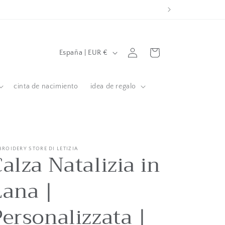
P
Iniciar
Carrito
España | EUR €
sesión
a
í
cinta de nacimiento
idea de regalo
s
/
Á
r
BROIDERY STORE DI LETIZIA
alza Natalizia in
e
a
Lana |
g
e
Personalizzata |
o