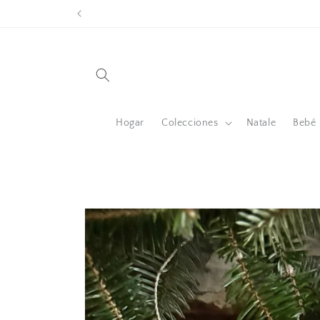
Ir
directamente
al contenido
Hogar
Colecciones
Natale
Bebé
Ir
directamente
a la
información
del producto