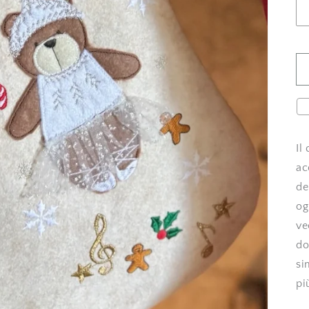
Il
ac
de
og
ve
do
si
pi