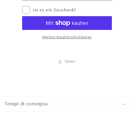
ist es ein Geschenk?
Weitere Bezahlmöglichkeiten
Teilen
E
i
Tempi di consegna
n
k
l
a