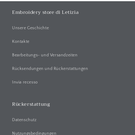
p
p
Embroidery store di Letizia
b
a
Unsere Geschichte
r
e
Kontakte
r
Bearbeitungs- und Versandzeiten
I
n
Rücksendungen und Rückerstattungen
h
a
Invia recesso
l
t
Rückerstattung
Datenschutz
Nutzungsbedingungen