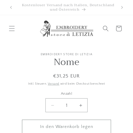
Direkt
utschland
zum
Inhalt
Wagen
EMBROIDERY STORE DI LETIZIA
oduktinformationen
Nome
ringen
Listenpreis
€31,25 EUR
Inkl. Steuern.
Versand
wird beim Checkout berechnet
Anzahl
Anzahl
Menge
Betrag
um
für
Nome
Nome
verringern
erhöhen
In den Warenkorb legen