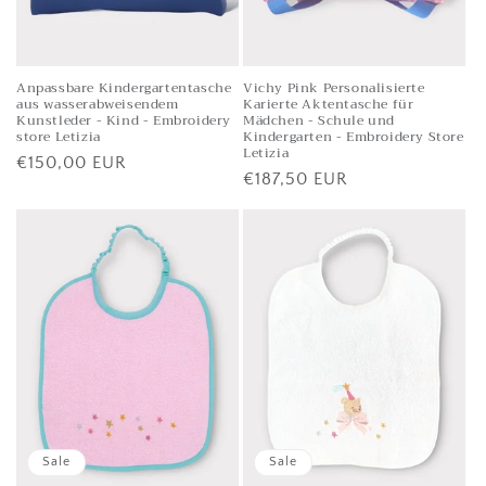
Anpassbare Kindergartentasche
Vichy Pink Personalisierte
aus wasserabweisendem
Karierte Aktentasche für
Kunstleder - Kind - Embroidery
Mädchen - Schule und
store Letizia
Kindergarten - Embroidery Store
Letizia
Listenpreis
€150,00 EUR
Listenpreis
€187,50 EUR
Sale
Sale