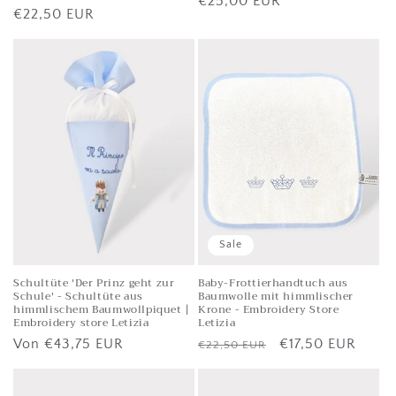
Listenpreis
€25,00 EUR
Listenpreis
€22,50 EUR
Sale
Schultüte 'Der Prinz geht zur
Baby-Frottierhandtuch aus
Schule' - Schultüte aus
Baumwolle mit himmlischer
himmlischem Baumwollpiquet |
Krone - Embroidery Store
Embroidery store Letizia
Letizia
Listenpreis
Von
€43,75 EUR
Listenpreis
Verkaufspreis
€17,50 EUR
€22,50 EUR