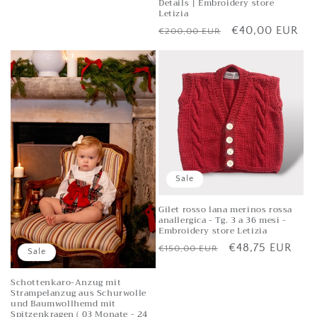
Details | Embroidery store
Letizia
Listenpreis
Verkaufspreis
€40,00 EUR
€200,00 EUR
Sale
Gilet rosso lana merinos rossa
anallergica - Tg. 3 a 36 mesi -
Embroidery store Letizia
Listenpreis
Verkaufspreis
€48,75 EUR
€150,00 EUR
Sale
Schottenkaro-Anzug mit
Strampelanzug aus Schurwolle
und Baumwollhemd mit
Spitzenkragen ( 03 Monate - 24