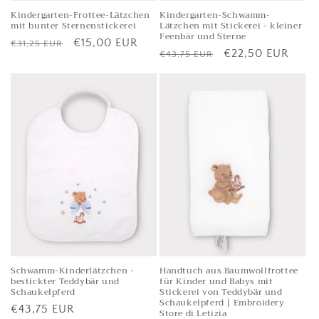
Kindergarten-Frottee-Lätzchen
Kindergarten-Schwamm-
mit bunter Sternenstickerei
Lätzchen mit Stickerei - kleiner
Feenbär und Sterne
Listenpreis
Verkaufspreis
€15,00 EUR
€31,25 EUR
Listenpreis
Verkaufspreis
€22,50 EUR
€43,75 EUR
Schwamm-Kinderlätzchen -
Handtuch aus Baumwollfrottee
bestickter Teddybär und
für Kinder und Babys mit
Schaukelpferd
Stickerei von Teddybär und
Schaukelpferd | Embroidery
Listenpreis
€43,75 EUR
Store di Letizia