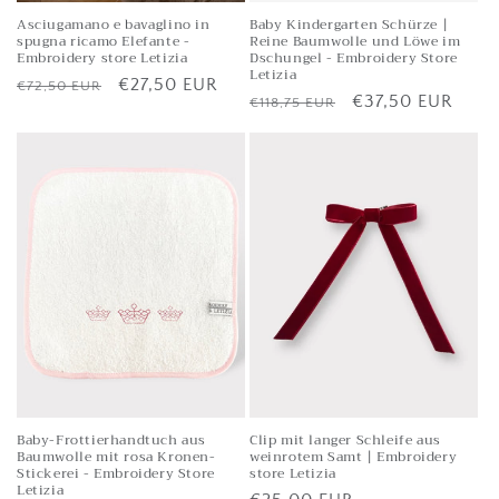
Asciugamano e bavaglino in
Baby Kindergarten Schürze |
spugna ricamo Elefante -
Reine Baumwolle und Löwe im
Embroidery store Letizia
Dschungel - Embroidery Store
Letizia
Listenpreis
Verkaufspreis
€27,50 EUR
€72,50 EUR
Listenpreis
Verkaufspreis
€37,50 EUR
€118,75 EUR
Baby-Frottierhandtuch aus
Clip mit langer Schleife aus
Baumwolle mit rosa Kronen-
weinrotem Samt | Embroidery
Stickerei - Embroidery Store
store Letizia
Letizia