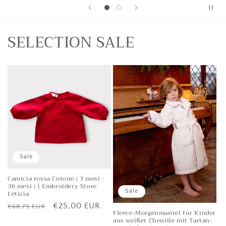
SELECTION SALE
Sale
Camicia rossa Cotone ( 3 mesi -
36 mesi ) | Embroidery Store
Sale
Letizia
Listenpreis
Verkaufspreis
€25,00 EUR
€68,75 EUR
Fleece-Morgenmantel für Kinder
aus weißer Chenille mit Tartan-