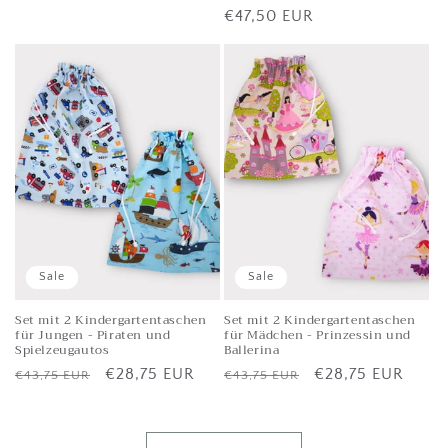
Listenpreis
€47,50 EUR
Sale
Sale
Set mit 2 Kindergartentaschen
Set mit 2 Kindergartentaschen
für Jungen - Piraten und
für Mädchen - Prinzessin und
Spielzeugautos
Ballerina
Listenpreis
Verkaufspreis
€28,75 EUR
Listenpreis
Verkaufspreis
€28,75 EUR
€43,75 EUR
€43,75 EUR