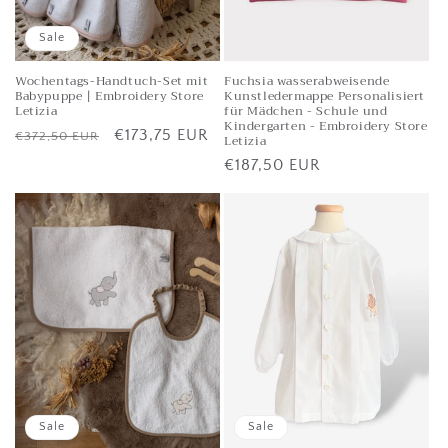
Sale
Wochentags-Handtuch-Set mit
Fuchsia wasserabweisende
Babypuppe | Embroidery Store
Kunstledermappe Personalisiert
Letizia
für Mädchen - Schule und
Kindergarten - Embroidery Store
Listenpreis
Verkaufspreis
€173,75 EUR
€372,50 EUR
Letizia
Listenpreis
€187,50 EUR
Sale
Sale