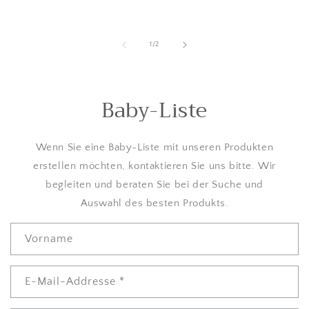
von
1
/
2
Baby-Liste
Wenn Sie eine Baby-Liste mit unseren Produkten
erstellen möchten, kontaktieren Sie uns bitte. Wir
begleiten und beraten Sie bei der Suche und
Auswahl des besten Produkts.
K
Vorname
o
n
t
E-Mail-Addresse
*
a