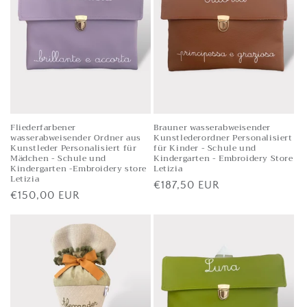
Fliederfarbener
Brauner wasserabweisender
wasserabweisender Ordner aus
Kunstlederordner Personalisiert
Kunstleder Personalisiert für
für Kinder - Schule und
Mädchen - Schule und
Kindergarten - Embroidery Store
Kindergarten -Embroidery store
Letizia
Letizia
Listenpreis
€187,50 EUR
Listenpreis
€150,00 EUR