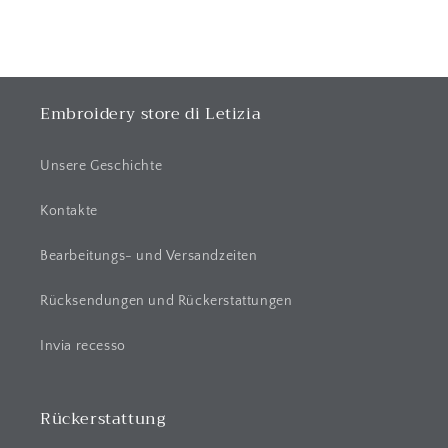
k
l
a
p
p
Embroidery store di Letizia
b
a
Unsere Geschichte
r
e
Kontakte
r
Bearbeitungs- und Versandzeiten
I
n
Rücksendungen und Rückerstattungen
h
a
Invia recesso
l
t
Rückerstattung