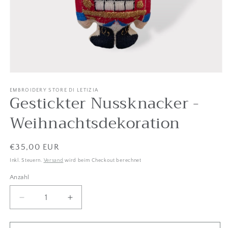
Medien
1
in
EMBROIDERY STORE DI LETIZIA
Gestickter Nussknacker -
Modal
öffnen
Weihnachtsdekoration
Listenpreis
€35,00 EUR
Inkl. Steuern.
Versand
wird beim Checkout berechnet
Anzahl
Anzahl
Menge
Betrag
um
für
Gestickter
Gestickter