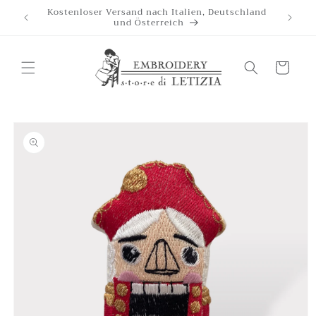
Direkt
Kostenloser Versand nach Italien, Deutschland
zum
und Österreich
Inhalt
Wagen
oduktinformationen
ringen