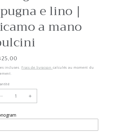
spugna e lino |
g
r
ricamo a mano
a
p
pulcini
h
i
ste
325,00
q
es
es incluses.
Frais de livraison
calculés au moment du
u
iement.
ix
e
antité
antité
Diminuer
Augmenter
la
le
quantité
montant
nogram
de
pour
Accappatoio
Accappatoio
neonato
neonato