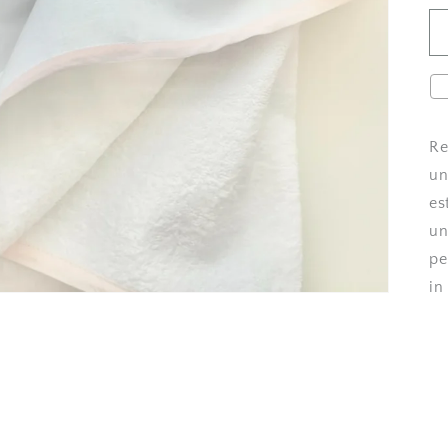
Re
un
es
un
pe
in