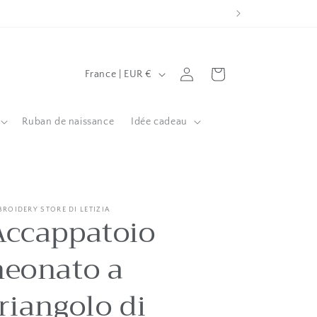
P
Connexion
Chariot
France | EUR €
a
y
Ruban de naissance
Idée cadeau
s
/
Z
o
BROIDERY STORE DI LETIZIA
Accappatoio
n
e
neonato a
g
é
riangolo di
o