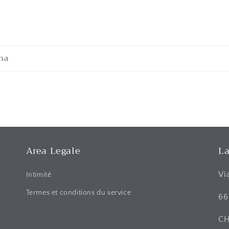
na
Area Legale
La
Vi
Intimité
Termes et conditions du service
66
C