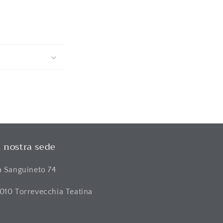
 nostra sede
a Sanguineto 74
010 Torrevecchia Teatina
H