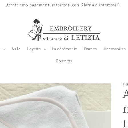
Accettiamo pagamenti rateizzati con Klarna a interessi 0
é
Asile
Layette
La cérémonie
Dames
Accessoires
Contacts
EM
t