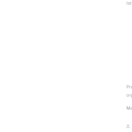
Is
Pr
or
Ma