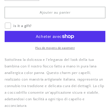
la
le
quantité
montant
de
pour
Ajouter au panier
Clip
Clip
con
con
is it a gift?
fiocco
fiocco
medio
medio
in
in
lana
lana
panna
panna
Plus de moyens de paiement
-
-
Embroidery
Embroidery
Sottolinea la dolcezza e l'eleganza del look della tua
store
store
bambina con il nostro fiocco fatto a mano in pura lana
Letizia
Letizia
anallergica color panna. Questo charm per capelli,
realizzato con maestria artigianale italiana, rappresenta un
connubio tra tradizione e delicata cura dei dettagli. La clip
a coccodrillo consente un'applicazione sicura e stabile,
adattandosi con facilità a ogni tipo di capello e
acconciatura.