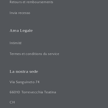
b
Retours et remboursements
l
e
Invia recesso
Area Legale
Intimité
Termes et conditions du service
La nostra sede
Via Sanguineto 74
66010 Torrevecchia Teatina
CH