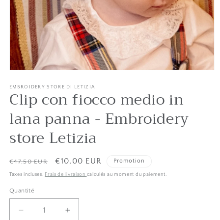
Ouvrir
le
média
EMBROIDERY STORE DI LETIZIA
Clip con fiocco medio in
1
dans
une
lana panna - Embroidery
fenêtre
modale
store Letizia
Liste
Prix
€10,00 EUR
Promotion
€47,50 EUR
des
Taxes incluses.
Frais de livraison
calculés au moment du paiement.
prix
de
Quantité
Quantité
vente
Diminuer
Augmenter