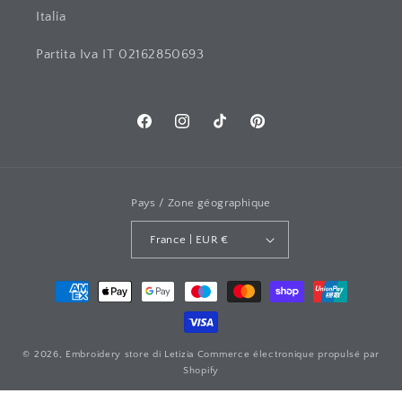
Italia
Partita Iva IT 02162850693
Facebook
Instagram
TIC
Pinterest
Tac
Pays / Zone géographique
France | EUR €
Moyens
de
paiement
© 2026,
Embroidery store di Letizia
Commerce électronique propulsé par
Shopify