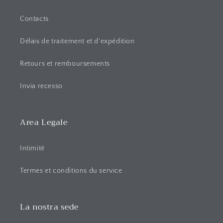
u
c
Contacts
t
Délais de traitement et d'expédition
i
b
Retours et remboursements
l
e
Invia recesso
Area Legale
Intimité
Termes et conditions du service
La nostra sede