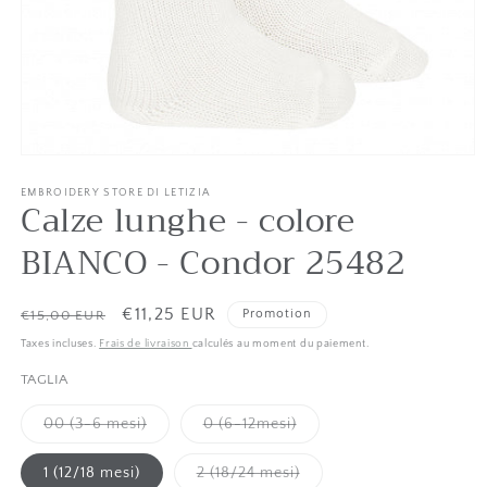
Ouvrir
le
média
EMBROIDERY STORE DI LETIZIA
Calze lunghe - colore
1
dans
une
BIANCO - Condor 25482
fenêtre
modale
Liste
Prix
€11,25 EUR
Promotion
€15,00 EUR
des
Taxes incluses.
Frais de livraison
calculés au moment du paiement.
prix
de
TAGLIA
vente
Variante
Variante
00 (3-6 mesi)
0 (6-12mesi)
épuisée
épuisée
ou
ou
indisponible
indisponible
Variante
1 (12/18 mesi)
2 (18/24 mesi)