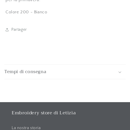
Colore 200 - Bianco
Partager
C
o
Tempi di consegna
n
t
e
n
u
r
Embroidery store di Letizia
é
d
La nostra storia