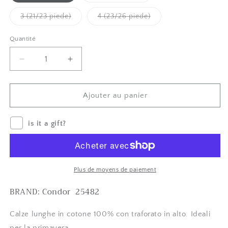
épuisée
ou
indisponible
Variante
Variante
3 (21/23 piede)
4 (23/26 piede)
épuisée
épuisée
ou
ou
indisponible
indisponible
Quantité
Quantité
Diminuer
Augmenter
la
le
quantité
montant
de
pour
Ajouter au panier
Calze
Calze
lunghe
lunghe
is it a gift?
-
-
colore
colore
BIANCO
BIANCO
-
-
Condor
Condor
Plus de moyens de paiement
25482
25482
BRAND: Condor
25482
Calze lunghe in cotone 100% con traforato in alto. Ideali
per la primavera.