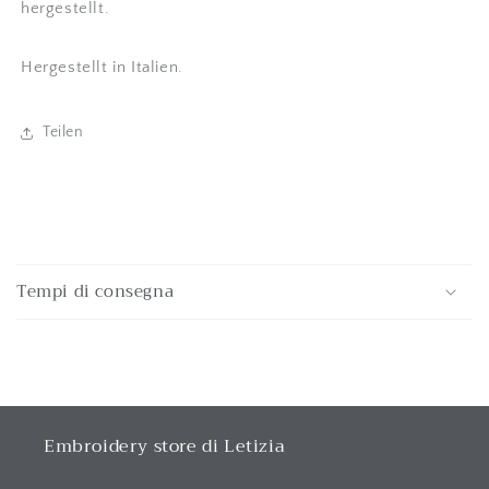
hergestellt.
Hergestellt in Italien.
Teilen
E
i
Tempi di consegna
n
k
l
a
p
p
Embroidery store di Letizia
b