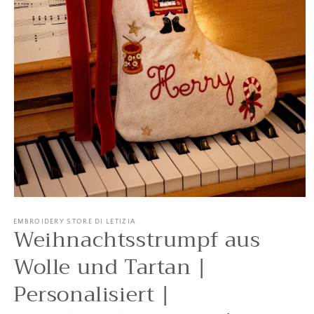
Medien
1
in
EMBROIDERY STORE DI LETIZIA
Weihnachtsstrumpf aus
Modal
öffnen
Wolle und Tartan |
Personalisiert |