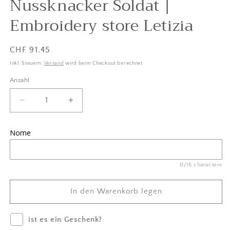
Nussknacker Soldat |
Embroidery store Letizia
Listenpreis
CHF 91.45
Inkl. Steuern.
Versand
wird beim Checkout berechnet
Anzahl
Anzahl
Menge
Betrag
um
für
Weihnachtsstrumpf
Weihnachtsstrumpf
Nome
aus
aus
Wolle
Wolle
und
und
0/15 characters
Tartan
Tartan
|
|
Personalisiert
Personalisiert
In den Warenkorb legen
|
|
Nussknacker
Nussknacker
ist es ein Geschenk?
Soldat
Soldat