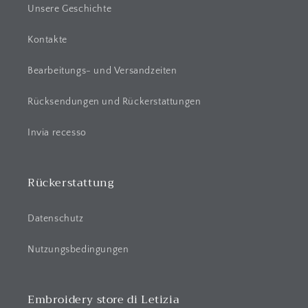
a
Unsere Geschichte
r
e
Kontakte
r
Bearbeitungs- und Versandzeiten
I
n
Rücksendungen und Rückerstattungen
h
a
Invia recesso
l
t
Rückerstattung
Datenschutz
Nutzungsbedingungen
Embroidery store di Letizia