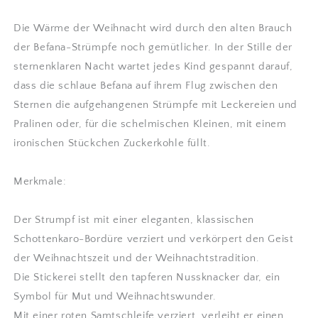
|
|
Embroidery
Embroidery
Die Wärme der Weihnacht wird durch den alten Brauch
store
store
der Befana-Strümpfe noch gemütlicher. In der Stille der
Letizia
Letizia
verringern
erhöhen
sternenklaren Nacht wartet jedes Kind gespannt darauf,
dass die schlaue Befana auf ihrem Flug zwischen den
Sternen die aufgehangenen Strümpfe mit Leckereien und
Pralinen oder, für die schelmischen Kleinen, mit einem
ironischen Stückchen Zuckerkohle füllt.
Merkmale:
Der Strumpf ist mit einer eleganten, klassischen
Schottenkaro-Bordüre verziert und verkörpert den Geist
der Weihnachtszeit und der Weihnachtstradition.
Die Stickerei stellt den tapferen Nussknacker dar, ein
Symbol für Mut und Weihnachtswunder.
Mit einer roten Samtschleife verziert, verleiht er einen