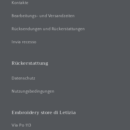
e
Kontakte
r
Bearbeitungs- und Versandzeiten
I
n
Rücksendungen und Rückerstattungen
h
a
Invia recesso
l
t
Rückerstattung
Datenschutz
Nutzungsbedingungen
Embroidery store di Letizia
Via Po 113