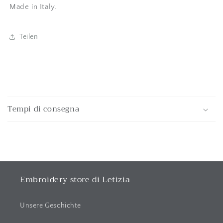
Made in Italy.
Teilen
E
i
Tempi di consegna
n
k
l
a
p
p
Embroidery store di Letizia
b
a
Unsere Geschichte
r