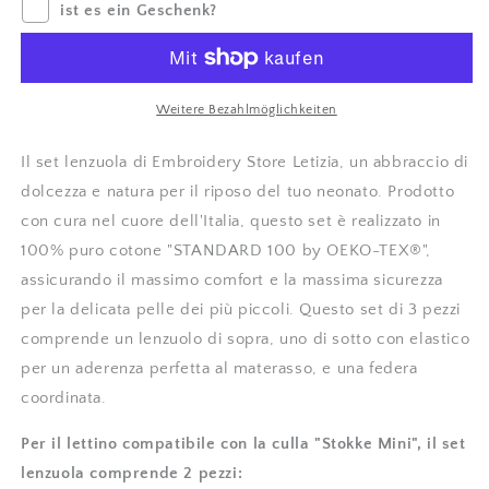
ist es ein Geschenk?
cotone
cotone
ricamo
ricamo
a
a
mano
mano
pulcini
pulcini
Weitere Bezahlmöglichkeiten
verringern
erhöhen
Il set lenzuola di Embroidery Store Letizia, un abbraccio di
dolcezza e natura per il riposo del tuo neonato. Prodotto
con cura nel cuore dell'Italia, questo set è realizzato in
100% puro cotone "STANDARD 100 by OEKO-TEX®",
assicurando il massimo comfort e la massima sicurezza
per la delicata pelle dei più piccoli. Questo set di 3 pezzi
comprende un lenzuolo di sopra, uno di sotto con elastico
per un aderenza perfetta al materasso, e una federa
coordinata.
Per il lettino compatibile con la culla "Stokke Mini", il set
lenzuola comprende 2 pezzi: