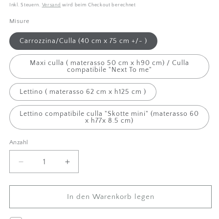
Inkl. Steuern.
Versand
wird beim Checkout berechnet
Misure
Carrozzina/Culla (40 cm x 75 cm +/- )
Maxi culla ( materasso 50 cm x h90 cm) / Culla
compatibile "Next To me"
Lettino ( materasso 62 cm x h125 cm )
Lettino compatibile culla "Skotte mini" (materasso 60
x h77x 8.5 cm)
Anzahl
Anzahl
Menge
Betrag
um
für
Set
Set
Lenzuola
Lenzuola
In den Warenkorb legen
neonato
neonato
in
in