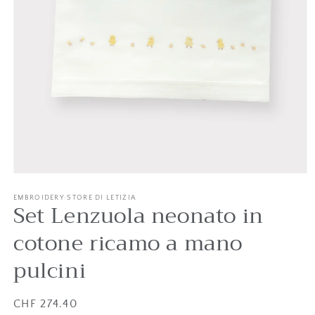
Medien
1
in
EMBROIDERY STORE DI LETIZIA
Set Lenzuola neonato in
Modal
öffnen
cotone ricamo a mano
pulcini
Listenpreis
CHF 274.40