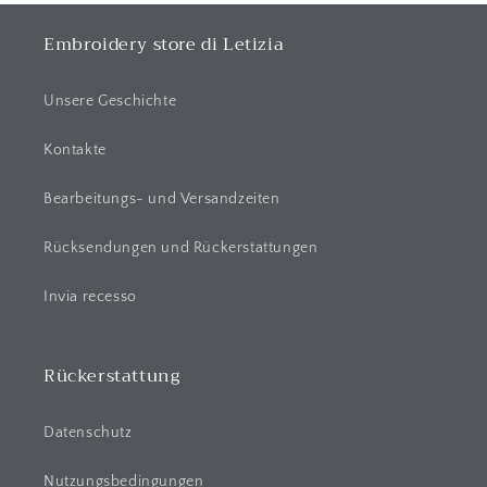
p
p
Embroidery store di Letizia
b
a
Unsere Geschichte
r
e
Kontakte
r
Bearbeitungs- und Versandzeiten
I
n
Rücksendungen und Rückerstattungen
h
a
Invia recesso
l
t
Rückerstattung
Datenschutz
Nutzungsbedingungen