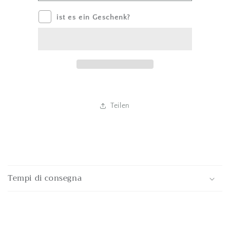
ist es ein Geschenk?
Teilen
E
i
Tempi di consegna
n
k
l
a