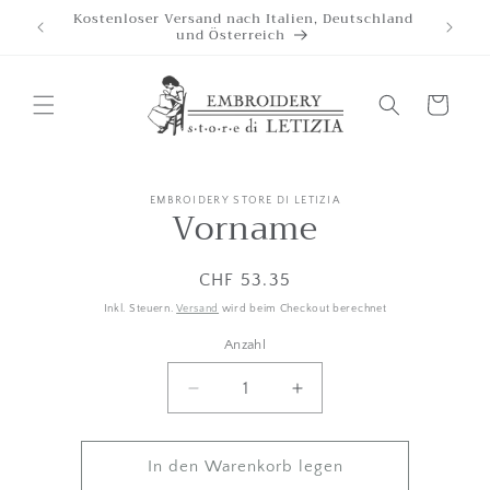
Direkt
Kostenloser Versand nach Italien, Deutschland
Wir ak
zum
und Österreich
Inhalt
Wagen
EMBROIDERY STORE DI LETIZIA
oduktinformationen
Vorname
ringen
Listenpreis
CHF 53.35
Inkl. Steuern.
Versand
wird beim Checkout berechnet
Anzahl
Anzahl
Menge
Betrag
um
für
Vorname
Vorname
verringern
erhöhen
In den Warenkorb legen