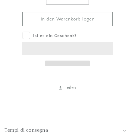
Menge
Betrag
um
für
Vorname
Vorname
verringern
erhöhen
In den Warenkorb legen
ist es ein Geschenk?
Teilen
E
i
Tempi di consegna
n