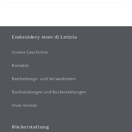
k
l
a
p
p
Embroidery store di Letizia
b
a
Unsere Geschichte
r
e
Kontakte
r
Bearbeitungs- und Versandzeiten
I
n
Rücksendungen und Rückerstattungen
h
a
Invia recesso
l
t
Rückerstattung