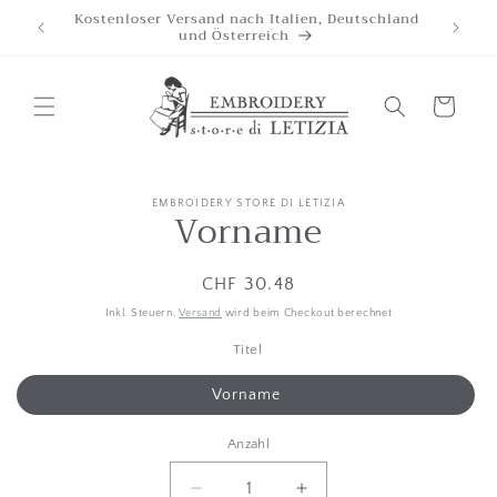
Direkt
Kostenloser Versand nach Italien, Deutschland
Wir ak
zum
und Österreich
Inhalt
Wagen
EMBROIDERY STORE DI LETIZIA
oduktinformationen
Vorname
ringen
Listenpreis
CHF 30.48
Inkl. Steuern.
Versand
wird beim Checkout berechnet
Titel
Vorname
Anzahl
Anzahl