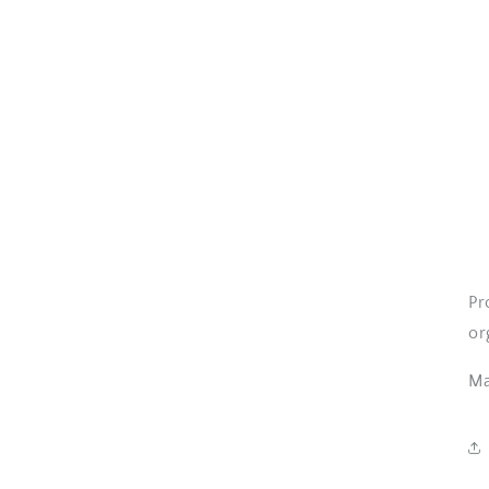
Pr
or
Ma