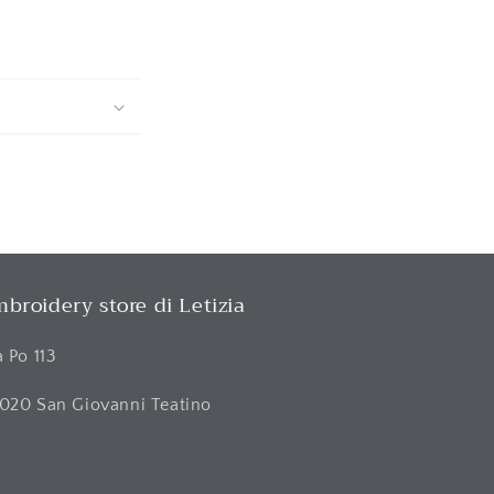
broidery store di Letizia
a Po 113
020 San Giovanni Teatino
H