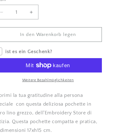
zahl
i
s
Menge
Betrag
um
für
c
mini
mini
h
verringern
erhöhen
In den Warenkorb legen
e
ist es ein Geschenk?
s
G
e
Weitere Bezahlmöglichkeiten
b
i
primi la tua gratitudine alla persona
e
eciale con questa deliziosa pochette in
t
ro lino grezzo, dell'Embroidery Store di
tizia. Questa pochette compatta e pratica,
 dimensioni 17xh15 cm.