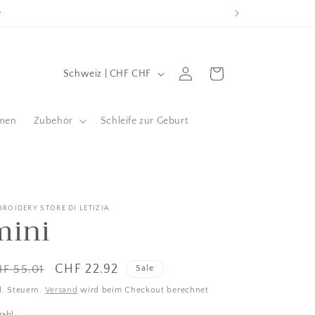
L
Wagen
Einloggen
Schweiz | CHF CHF
a
n
men
Zubehör
Schleife zur Geburt
d
/
g
e
BROIDERY STORE DI LETIZIA
mini
o
g
r
stenpreis
Verkaufspreis
CHF 22.92
F 55.01
Sale
a
l. Steuern.
Versand
wird beim Checkout berechnet
f
zahl