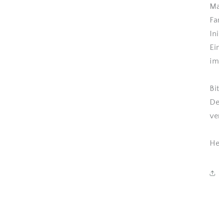
Ma
Fa
In
Ei
im
Bi
De
ve
He