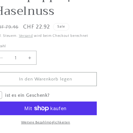
Haselnuss
i
s
c
stenpreis
Verkaufspreis
CHF 22.92
F 79.46
Sale
h
l. Steuern.
Versand
wird beim Checkout berechnet
e
zahl
zahl
s
G
Menge
Betrag
um
für
e
Dekorativer
Dekorativer
b
Buchstabe
Buchstabe
In den Warenkorb legen
&#39;L&#39;
&#39;L&#39;
i
mit
mit
ist es ein Geschenk?
e
Volkspuppe
Volkspuppe
|
|
t
Haselnuss
Haselnuss
verringern
erhöhen
Weitere Bezahlmöglichkeiten