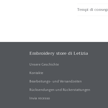
E
Tempi di conseg
i
n
k
l
a
p
Embroidery store di Letizia
p
b
Unsere Geschichte
a
Kontakte
r
Bearbeitungs- und Versandzeiten
e
Rücksendungen und Rückerstattungen
r
Invia recesso
I