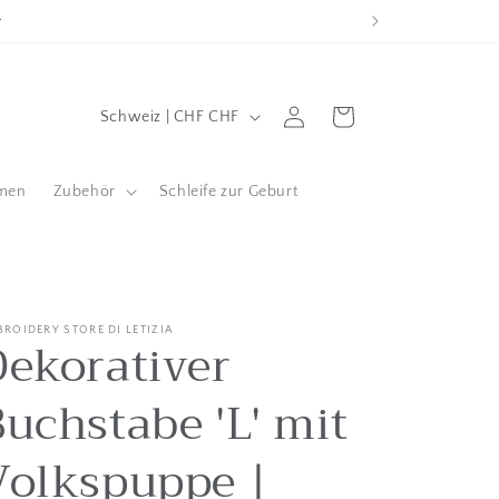
L
Wagen
Einloggen
Schweiz | CHF CHF
a
n
men
Zubehör
Schleife zur Geburt
d
/
g
e
BROIDERY STORE DI LETIZIA
Dekorativer
o
g
Buchstabe 'L' mit
r
a
Volkspuppe |
f