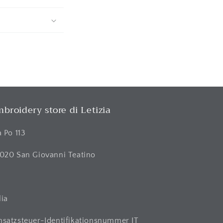
broidery store di Letizia
a Po 113
020 San Giovanni Teatino
H
lia
satzsteuer-Identifikationsnummer IT