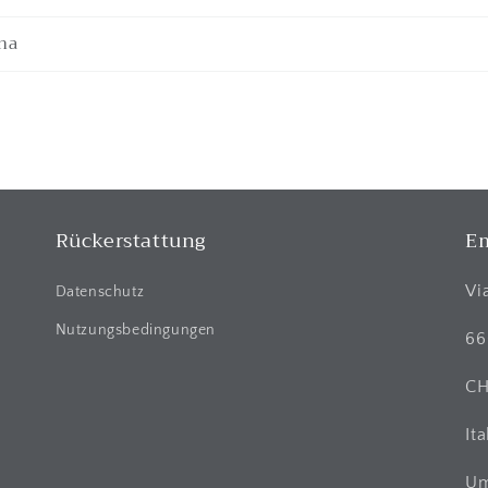
na
Rückerstattung
Em
Vi
Datenschutz
Nutzungsbedingungen
66
C
Ita
Um