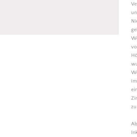
Ve
un
Ni
ge
Wo
vo
Hö
wu
We
im
ei
Zi
zu
Ab
In