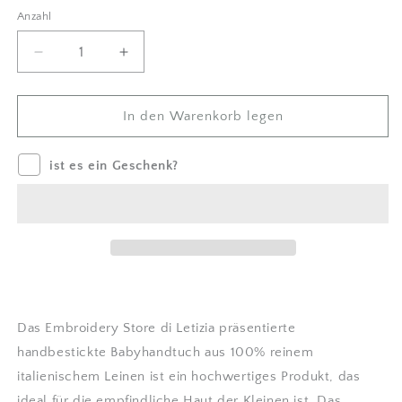
Anzahl
Anzahl
Menge
Betrag
um
für
Handbesticktes
Handbesticktes
Handtuch
Handtuch
In den Warenkorb legen
für
für
Babys
Babys
ist es ein Geschenk?
mit
mit
Fuchs
Fuchs
und
und
Pilz
Pilz
aus
aus
reinem
reinem
Leinen
Leinen
|
|
Embroidery
Embroidery
Das
Embroidery Store di Letizia
präsentierte
Store
Store
handbestickte Babyhandtuch aus 100% reinem
di
di
italienischem Leinen ist ein hochwertiges Produkt, das
Letizia
Letizia
verringern
erhöhen
ideal für die empfindliche Haut der Kleinen ist. Das