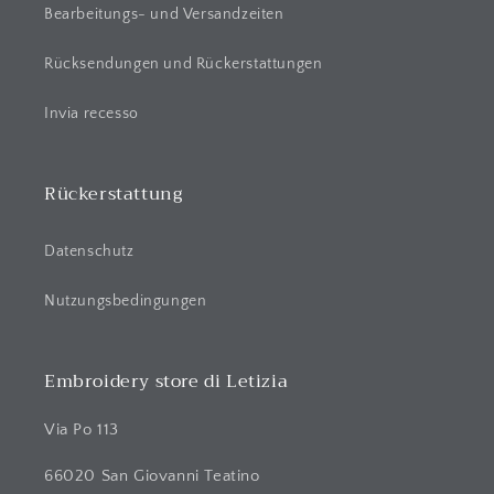
r
Bearbeitungs- und Versandzeiten
I
n
Rücksendungen und Rückerstattungen
h
a
Invia recesso
l
t
Rückerstattung
Datenschutz
Nutzungsbedingungen
Embroidery store di Letizia
Via Po 113
66020 San Giovanni Teatino