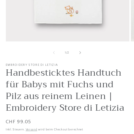
Medien
M
1
2
in
in
von
1
/
2
Modal
M
öffnen
ö
EMBROIDERY STORE DI LETIZIA
Handbesticktes Handtuch
für Babys mit Fuchs und
Pilz aus reinem Leinen |
Embroidery Store di Letizia
Listenpreis
CHF 99.05
Inkl. Steuern.
Versand
wird beim Checkout berechnet