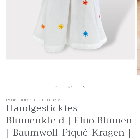
Medien
1
in
Modal
M
öffnen
2
in
von
1
/
2
M
ö
EMBROIDERY STORE DI LETIZIA
Handgesticktes
Blumenkleid | Fluo Blumen
| Baumwoll-Piqué-Kragen |