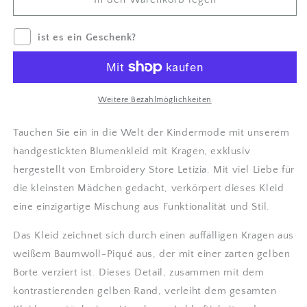
|
|
Fluo
Fluo
ist es ein Geschenk?
Blumen
Blumen
|
|
Baumwoll-
Baumwoll-
Piqué-
Piqué-
Kragen
Kragen
Weitere Bezahlmöglichkeiten
|
|
3
3
Tauchen Sie ein in die Welt der Kindermode mit unserem
Monate
Monate
handgestickten Blumenkleid mit Kragen, exklusiv
-
-
hergestellt von Embroidery Store Letizia. Mit viel Liebe für
36
36
Monate
Monate
die kleinsten Mädchen gedacht, verkörpert dieses Kleid
|
|
eine einzigartige Mischung aus Funktionalität und Stil.
Embroidery
Embroidery
Store
Store
Das Kleid zeichnet sich durch einen auffälligen Kragen aus
Letizia
Letizia
weißem Baumwoll-Piqué aus, der mit einer zarten gelben
verringern
erhöhen
Borte verziert ist. Dieses Detail, zusammen mit dem
kontrastierenden gelben Rand, verleiht dem gesamten