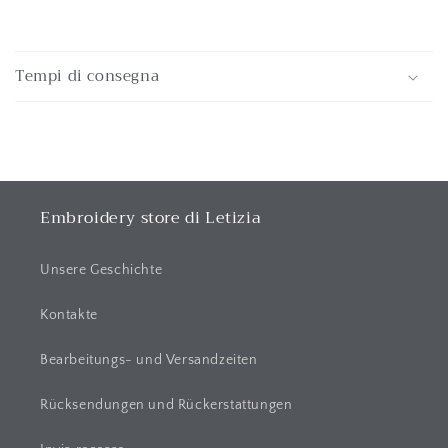
E
i
Tempi di consegna
n
k
l
a
p
p
Embroidery store di Letizia
b
a
Unsere Geschichte
r
e
Kontakte
r
Bearbeitungs- und Versandzeiten
I
n
Rücksendungen und Rückerstattungen
h