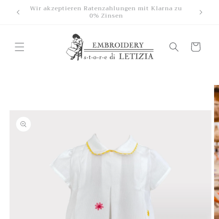
Direkt
schland
Wir akzeptieren Ratenzahlungen mit Klarna zu
zum
0% Zinsen
Inhalt
Wagen
oduktinformationen
ringen