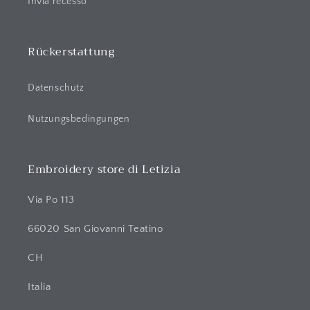
a
Invia recesso
l
t
Rückerstattung
Datenschutz
Nutzungsbedingungen
Embroidery store di Letizia
Via Po 113
66020 San Giovanni Teatino
CH
Italia