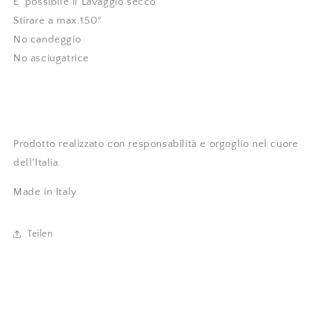
E' possibile il Lavaggio secco
Stirare a max.150°
No candeggio
No asciugatrice
Prodotto realizzato con responsabilità e orgoglio nel cuore
dell'Italia.
Made in Italy.
Teilen
E