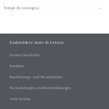
i
Tempi di consegna
n
k
l
a
p
p
Embroidery store di Letizia
b
a
Unsere Geschichte
r
e
Kontakte
r
Bearbeitungs- und Versandzeiten
I
n
Rücksendungen und Rückerstattungen
h
a
Invia recesso
l