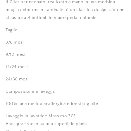
36
36
Il Gilet per neonato, realizzato a mano in una morbida
mesi
mesi
maglia color rosso cardinale, è un classico design a V con
-
-
chiusura a 4 bottoni in madreperla naturale.
Embroidery
Embroidery
store
store
Taglie:
Letizia
Letizia
verringern
erhöhen
3/6 mesi
9/12 mesi
12/24 mesi
24/36 mesi
Composizione e lavaggi:
100% lana merino anallergica e irrestringibile
Lavaggio in lavatrice Massimo 30°
Asciugare steso su una superficie piana