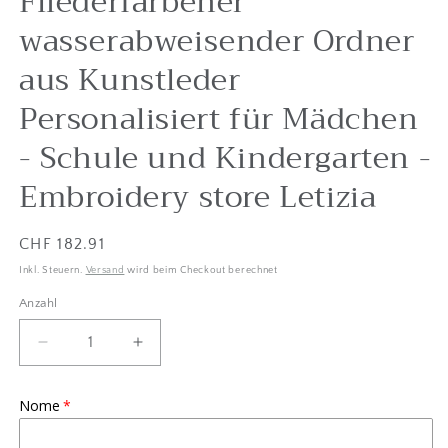
Fliederfarbener
wasserabweisender Ordner
aus Kunstleder
Personalisiert für Mädchen
- Schule und Kindergarten -
Embroidery store Letizia
Listenpreis
CHF 182.91
Inkl. Steuern.
Versand
wird beim Checkout berechnet
Anzahl
Anzahl
Menge
Betrag
um
für
Fliederfarbener
Fliederfarbener
Nome
wasserabweisender
wasserabweisender
Ordner
Ordner