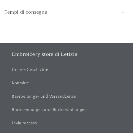
E
i
Tempi di consegna
n
k
l
a
p
p
Embroidery store di Letizia
b
a
Unsere Geschichte
r
e
Kontakte
r
Bearbeitungs- und Versandzeiten
I
n
Rücksendungen und Rückerstattungen
h
a
Invia recesso
l