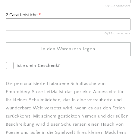
aus
aus
0/15 characters
Kunstleder
Kunstleder
2 Caratteristiche
Personalisiert
Personalisiert
für
für
Mädchen
Mädchen
-
-
0/25 characters
Schule
Schule
und
und
In den Warenkorb legen
Kindergarten
Kindergarten
-
-
Embroidery
Embroidery
ist es ein Geschenk?
store
store
Letizia
Letizia
Die personalisierte lilafarbene Schultasche von
verringern
erhöhen
Embroidery Store Letizia ist das perfekte Accessoire für
Ihr kleines Schulmädchen, das in eine verzauberte und
wunderbare Welt versetzt wird, wenn es aus den Ferien
zurückkehrt. Mit seinem gestickten Namen und der süßen
Beschreibung wird dieser Schulranzen einen Hauch von
Poesie und Süße in die Spielwelt Ihres kleinen Mädchens