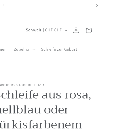
L
Einloggen
Wagen
Schweiz | CHF CHF
a
n
men
Zubehör
Schleife zur Geburt
d
/
g
e
BROIDERY STORE DI LETIZIA
chleife aus rosa,
o
g
hellblau oder
r
a
türkisfarbenem
f