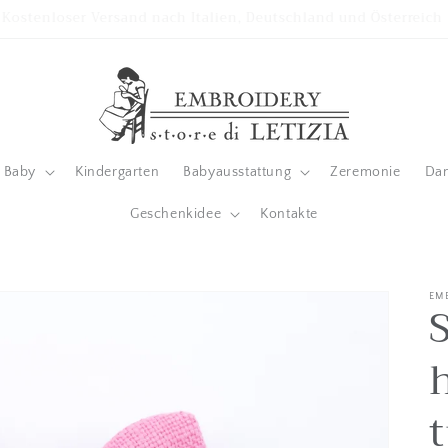
Wir akzeptieren Ratenzahlungen mit Klarna zu 0% Zinsen
Baby
Kindergarten
Babyausstattung
Zeremonie
Da
Geschenkidee
Kontakte
EM
S