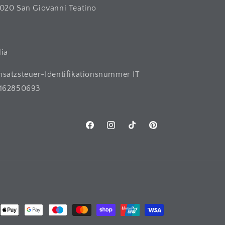
020 San Giovanni Teatino
H
lia
satzsteuer-Identifikationsnummer IT
162850693
Facebook
Instagram
TikTok
Pinterest
ngsarten