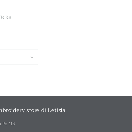
Teilen
broidery store di Letizia
a Po 113