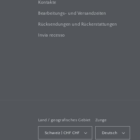
a
Kontakte
r
Bearbeitungs- und Versandzeiten
e
Rücksendungen und Rückerstattungen
r
Invia recesso
I
n
h
a
l
t
Land / geografisches Gebiet
Zunge
Schweiz | CHF CHF
Deutsch