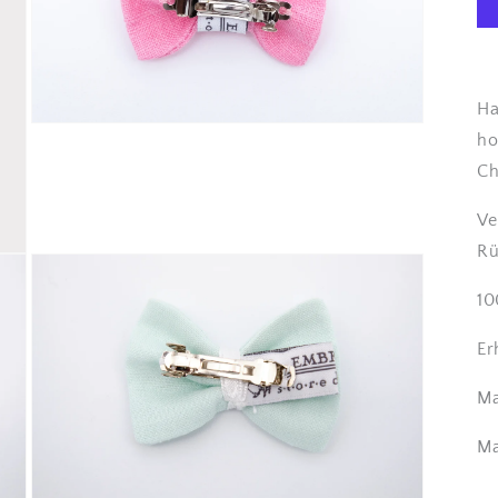
Ha
Medien
ho
3
in
Ch
Modal
öffnen
Ve
Rü
10
Er
Ma
Ma