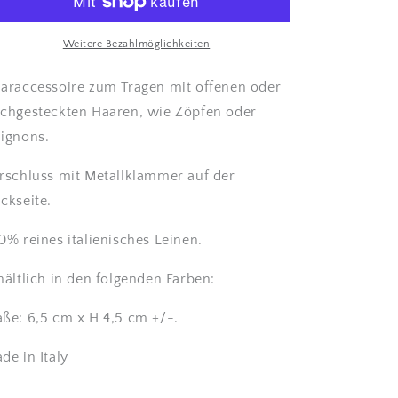
Leinen.
Leinen.
verringern
erhöhen
Weitere Bezahlmöglichkeiten
araccessoire zum Tragen mit offenen oder
chgesteckten Haaren, wie Zöpfen oder
ignons.
rschluss mit Metallklammer auf der
ckseite.
0% reines italienisches Leinen.
hältlich in den folgenden Farben:
ße: 6,5 cm x H 4,5 cm +/-.
de in Italy