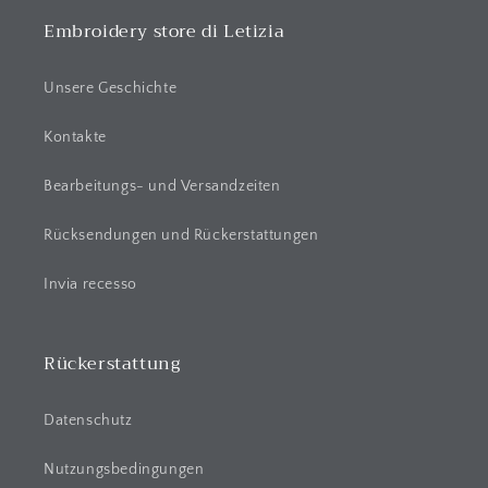
p
p
Embroidery store di Letizia
b
a
Unsere Geschichte
r
e
Kontakte
r
Bearbeitungs- und Versandzeiten
I
n
Rücksendungen und Rückerstattungen
h
a
Invia recesso
l
t
Rückerstattung
Datenschutz
Nutzungsbedingungen