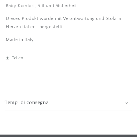
Baby Komfort, Stil und Sicherheit.
Dieses Produkt wurde mit Verantwortung und Stolz im
Herzen Italiens hergestellt.
Made in Italy.
Teilen
E
i
Tempi di consegna
n
k
l
a