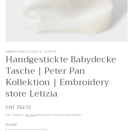
Medien
1
in
EMBROIDERY STORE DI LETIZIA
Handgestickte Babydecke
Modal
öffnen
Tasche | Peter Pan
Kollektion | Embroidery
store Letizia
Listenpreis
CHF 762.12
Inkl. Steuern.
Versand
wird beim Checkout berechnet
Anzahl
Anzahl