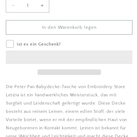
Menge
Betrag
um
für
Handgestickte
Handgestickte
Babydecke
Babydecke
In den Warenkorb legen
Tasche
Tasche
|
|
ist es ein Geschenk?
Peter
Peter
Pan
Pan
Kollektion
Kollektion
|
|
Embroidery
Embroidery
store
store
Letizia
Letizia
Die Peter Pan Babydecke-Tasche von Embroidery Store
verringern
erhöhen
Letizia ist ein handwerkliches Meisterstück, das mit
Sorgfalt und Leidenschaft gefertigt wurde. Diese Decke
besteht aus reinem Leinen, einem edlen Stoff, der viele
Vorteile bietet, wenn er mit der empfindlichen Haut von
Neugeborenen in Kontakt kommt. Leinen ist bekannt für
seine Weichheit und Leichtigkeit und macht diese Decke