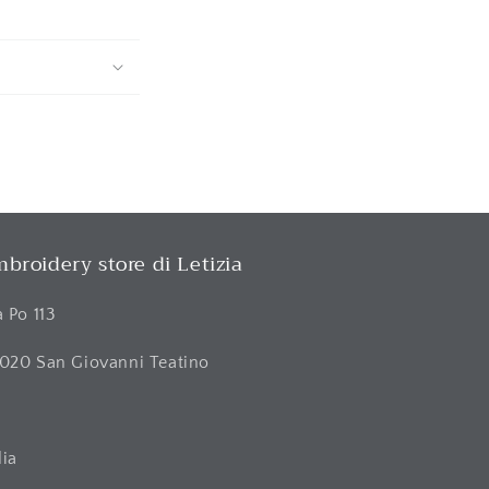
broidery store di Letizia
a Po 113
020 San Giovanni Teatino
H
lia