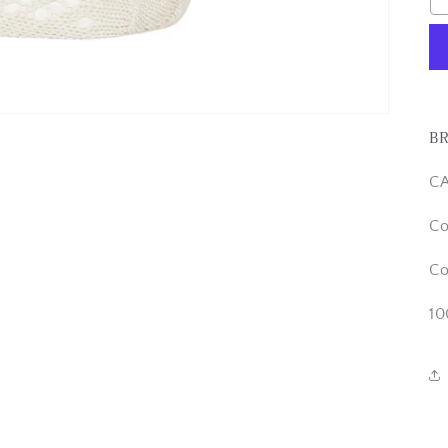
BR
C
Co
Co
10