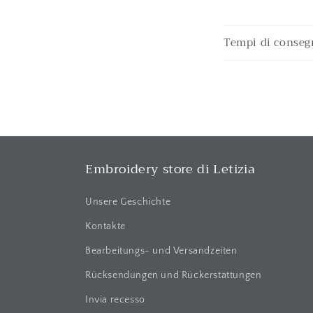
E
Tempi di conseg
i
n
k
l
a
p
Embroidery store di Letizia
p
b
Unsere Geschichte
a
Kontakte
r
Bearbeitungs- und Versandzeiten
e
Rücksendungen und Rückerstattungen
r
Invia recesso