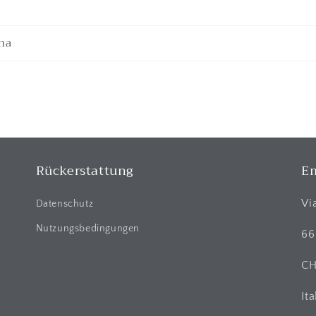
na
Rückerstattung
Em
Vi
Datenschutz
Nutzungsbedingungen
66
C
Ita