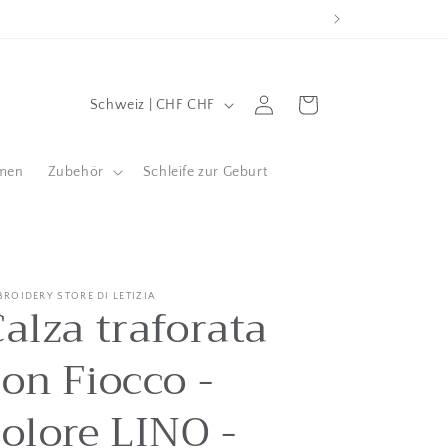
L
Einloggen
Wagen
Schweiz | CHF CHF
a
n
men
Zubehör
Schleife zur Geburt
d
/
g
e
BROIDERY STORE DI LETIZIA
Calza traforata
o
g
con Fiocco -
r
a
colore LINO -
f