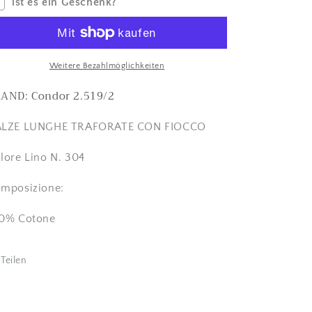
ist es ein Geschenk?
-
-
colore
colore
LINO
LINO
-
-
Condor
Condor
Weitere Bezahlmöglichkeiten
2.519/2
2.519/2
AND: Condor 2.519/2
verringern
erhöhen
ALZE LUNGHE TRAFORATE CON FIOCCO
lore Lino N. 304
mposizione:
0% Cotone
Teilen