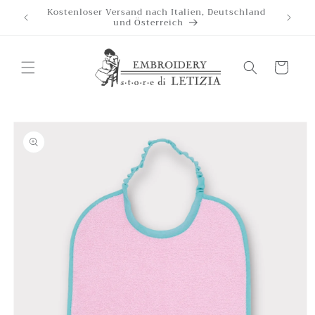
Direkt
Kostenloser Versand nach Italien, Deutschland
zum
und Österreich
Inhalt
Wagen
oduktinformationen
ringen