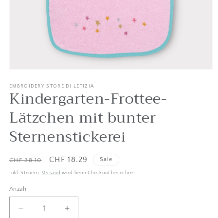
Medien
1
in
EMBROIDERY STORE DI LETIZIA
Kindergarten-Frottee-
Modal
öffnen
Lätzchen mit bunter
Sternenstickerei
Listenpreis
Verkaufspreis
CHF 18.29
Sale
CHF 38.10
Inkl. Steuern.
Versand
wird beim Checkout berechnet
Anzahl
Anzahl
Menge
Betrag