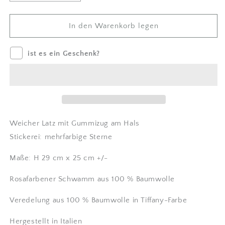
um
für
Kindergarten-
Kindergarten-
Frottee-
Frottee-
In den Warenkorb legen
Lätzchen
Lätzchen
mit
mit
ist es ein Geschenk?
bunter
bunter
Sternenstickerei
Sternenstickerei
verringern
erhöhen
Weicher Latz mit Gummizug am Hals
Stickerei: mehrfarbige Sterne
Maße: H 29 cm x 25 cm +/-
Rosafarbener Schwamm aus 100 % Baumwolle
Veredelung aus 100 % Baumwolle in Tiffany-Farbe
Hergestellt in Italien