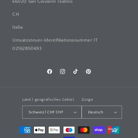
66020 San Giovanni Teatino
CH
Italia
Umsatzsteuer-Identifikationsnummer IT
02162850693
Facebook
Instagram
TikTok
Pinterest
Land / geografisches Gebiet
Zunge
Schweiz | CHF CHF
Deutsch
Zahlungsarten