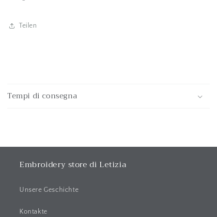
Teilen
E
i
Tempi di consegna
n
k
l
a
p
p
Embroidery store di Letizia
b
a
Unsere Geschichte
r
e
Kontakte