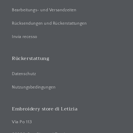
r
Bearbeitungs- und Versandzeiten
I
n
Rücksendungen und Rückerstattungen
h
a
Invia recesso
l
t
Rückerstattung
Datenschutz
Nutzungsbedingungen
Embroidery store di Letizia
Via Po 113