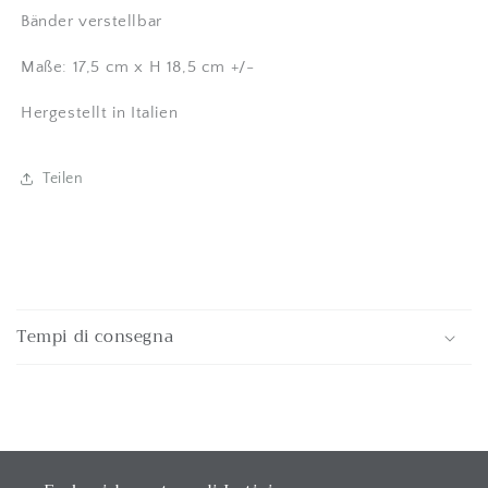
Bänder verstellbar
Maße: 17,5 cm x H 18,5 cm +/-
Hergestellt in Italien
Teilen
E
i
Tempi di consegna
n
k
l
a
p