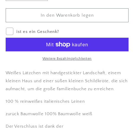
um
für
Lätzchen
Lätzchen
mit
mit
In den Warenkorb legen
blauer
blauer
Handstickerei
Handstickerei
ist es ein Geschenk?
verringern
erhöhen
Weitere Bezahlmöglichkeiten
Weißes Lätzchen mit handgestickter Landschaft, einem
kleinen Haus und einer süßen kleinen Schildkröte, die sich
aufmacht, um die große Familienbuche zu erreichen.
100 % reinweißes italienisches Leinen
zurück Baumwolle 100% Baumwolle weiß
Der Verschluss ist dank der