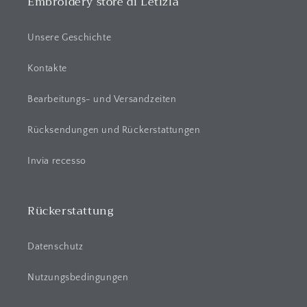
p
Embroidery store di Letizia
b
a
Unsere Geschichte
r
e
Kontakte
r
Bearbeitungs- und Versandzeiten
I
n
Rücksendungen und Rückerstattungen
h
a
Invia recesso
l
t
Rückerstattung
Datenschutz
Nutzungsbedingungen