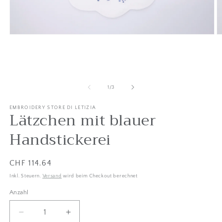
Medien
M
1
2
in
in
Modal
M
öffnen
ö
von
1
/
3
EMBROIDERY STORE DI LETIZIA
Lätzchen mit blauer
Handstickerei
Listenpreis
CHF 114.64
Inkl. Steuern.
Versand
wird beim Checkout berechnet
Anzahl
Anzahl
Menge
Betrag