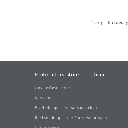
E
Tempi di conseg
i
n
k
l
a
p
Embroidery store di Letizia
p
b
Unsere Geschichte
a
Kontakte
r
Bearbeitungs- und Versandzeiten
e
Rücksendungen und Rückerstattungen
r