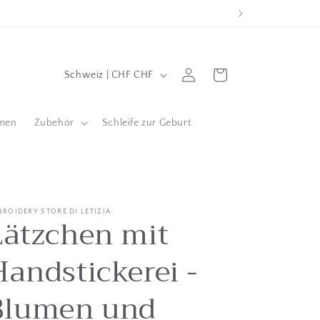
L
Wagen
Einloggen
Schweiz | CHF CHF
a
n
men
Zubehör
Schleife zur Geburt
d
/
g
e
BROIDERY STORE DI LETIZIA
Lätzchen mit
o
g
Handstickerei -
r
a
Blumen und
f