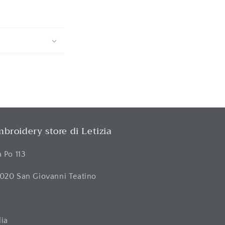
broidery store di Letizia
a Po 113
020 San Giovanni Teatino
H
lia