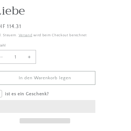
Liebe
i
s
c
stenpreis
F 114.31
h
l. Steuern.
Versand
wird beim Checkout berechnet
e
zahl
zahl
s
G
Menge
Betrag
um
für
e
Lätzchen
Lätzchen
b
mit
mit
In den Warenkorb legen
Handstickerei
Handstickerei
i
-
-
ist es ein Geschenk?
e
Blumen
Blumen
und
und
t
Liebe
Liebe
verringern
erhöhen