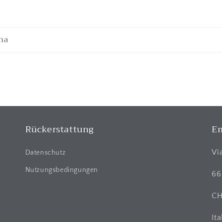
na
Rückerstattung
Em
Vi
Datenschutz
Nutzungsbedingungen
66
C
Ita