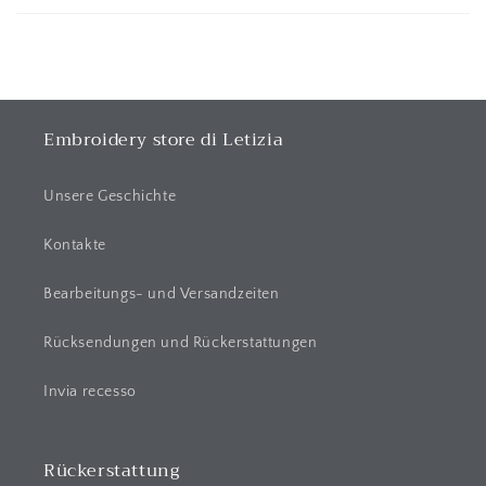
n
k
l
a
p
p
Embroidery store di Letizia
b
a
Unsere Geschichte
r
e
Kontakte
r
Bearbeitungs- und Versandzeiten
I
n
Rücksendungen und Rückerstattungen
h
a
Invia recesso
l
t
Rückerstattung