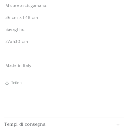
Misure asciugamano:
36 cm x h48 cm
Bavaglino:
27xh30 cm
Made in Italy
Teilen
E
i
Tempi di consegna