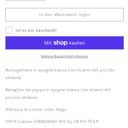
um
für
Asciugamano
Asciugamano
e
e
In den Warenkorb legen
bavaglino
bavaglino
in
in
ist es ein Geschenk?
spugna
spugna
ricamo
ricamo
Elefante
Elefante
-
-
Embroidery
Embroidery
Weitere Bezahlmöglichkeiten
store
store
Letizia
Letizia
Asciugamano in spugna bianca con ricamo del piccolo
verringern
erhöhen
elefante
Bavaglino da pappa in spugna bianca con ricamo del
piccolo elefante
Rifinitura in cotone color fango
100% Cotone
STANDARD 100 by OEKO-TEX®