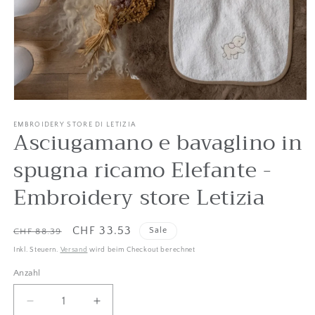
Medien
1
in
EMBROIDERY STORE DI LETIZIA
Asciugamano e bavaglino in
Modal
öffnen
spugna ricamo Elefante -
Embroidery store Letizia
Listenpreis
Verkaufspreis
CHF 33.53
Sale
CHF 88.39
Inkl. Steuern.
Versand
wird beim Checkout berechnet
Anzahl
Anzahl
Menge
Betrag