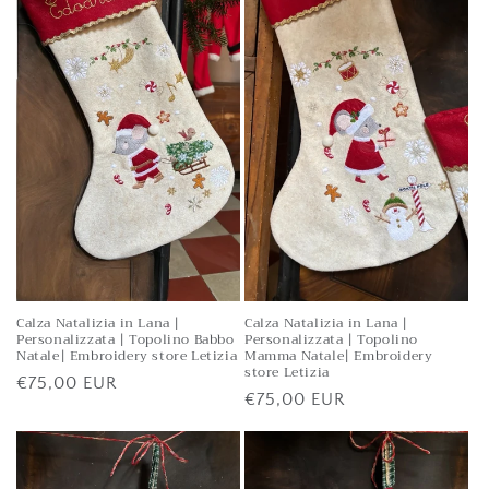
Calza Natalizia in Lana |
Calza Natalizia in Lana |
Personalizzata | Topolino Babbo
Personalizzata | Topolino
Natale| Embroidery store Letizia
Mamma Natale| Embroidery
store Letizia
Prezzo
€75,00 EUR
Prezzo
€75,00 EUR
di
di
listino
listino