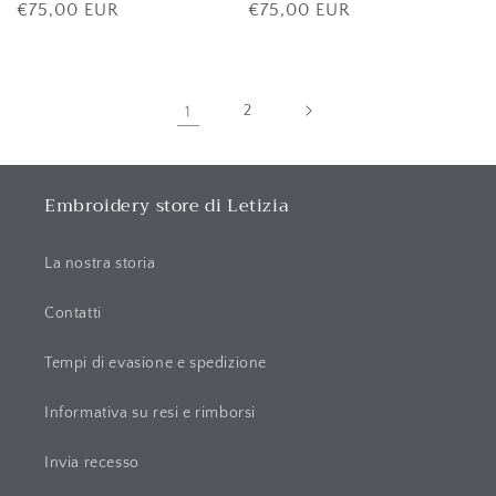
Prezzo
€75,00 EUR
Prezzo
€75,00 EUR
di
di
listino
listino
1
2
Embroidery store di Letizia
La nostra storia
Contatti
Tempi di evasione e spedizione
Informativa su resi e rimborsi
Invia recesso