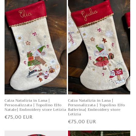
Calza Natalizia in Lana |
Calza Natalizia in Lana |
Personalizzata | Topolino Elfo
Personalizzata | Topolino Elfo
Natale| Embroidery store Letizia
Ballerina| Embroidery store
Letizia
Prezzo
€75,00 EUR
Prezzo
€75,00 EUR
di
di
listino