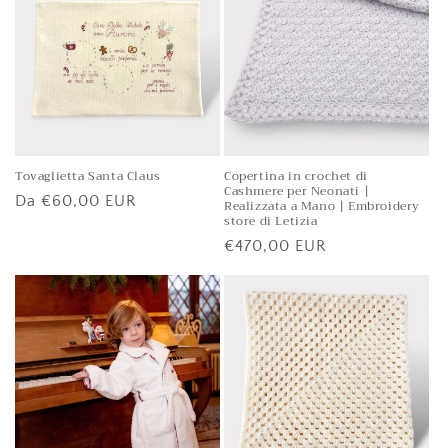
o
n
e
:
Tovaglietta Santa Claus
Copertina in crochet di
Cashmere per Neonati |
Prezzo
Da
€60,00 EUR
Realizzata a Mano | Embroidery
store di Letizia
di
Prezzo
€470,00 EUR
listino
di
listino