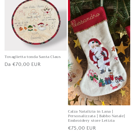
listino
Tovaglietta tonda Santa Claus
Prezzo
Da
€70,00 EUR
di
listino
Calza Natalizia in Lana |
Personalizzata | Babbo Natale|
Embroidery store Letizia
Prezzo
€75,00 EUR
di