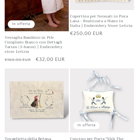
Copertina per Neonati in Pura
Lana - Realizzata a Mano in
In offerta
Italia | Embroidery Store Letizia
Prezzo
€250,00 EUR
Vestaglia Bambino in Pile
di
Cinigliato Bianco con Dettagli
Tartan (3-6anni) | Embroidery
listino
store Letizia
Prezzo
Prezzo
€32,00 EUR
€160,00 EUR
di
scontato
listino
In offerta
Tovaglietta della Befana
Cuscino per Porta "Shh The