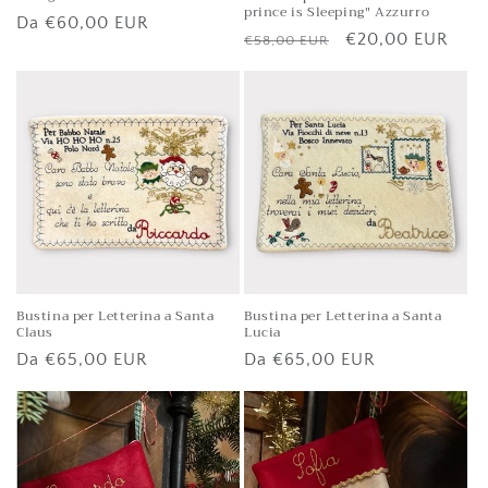
prince is Sleeping" Azzurro
Prezzo
Da
€60,00 EUR
Prezzo
Prezzo
€20,00 EUR
€58,00 EUR
di
di
scontato
listino
listino
Bustina per Letterina a Santa
Bustina per Letterina a Santa
Claus
Lucia
Prezzo
Da
€65,00 EUR
Prezzo
Da
€65,00 EUR
di
di
listino
listino