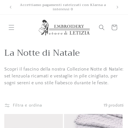
Vai
 partire
Accettiamo pagamenti rateizzati con Klarna a
direttamente
interessi 0
ai contenuti
Carrello
C
La Notte di Natale
o
Scopri il fascino della nostra Collezione Notte di Natale:
l
set lenzuola ricamati e vestaglie in pile cinigliato, per
l
sogni sereni e uno stile fiabesco durante le feste.
e
z
Filtra e ordina
19 prodotti
i